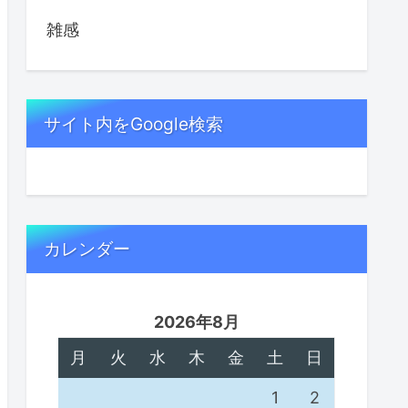
雑感
サイト内をGoogle検索
カレンダー
2026年8月
月
火
水
木
金
土
日
1
2