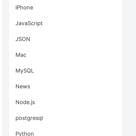
iPhone
JavaScript
JSON
Mac
MySQL
News
Node.js
postgresql
Python