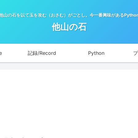
他山の石を以て玉を攻む（おさむ）がごとし。今一番興味があるPytho
他山の石
e
記録/Record
Python
プ