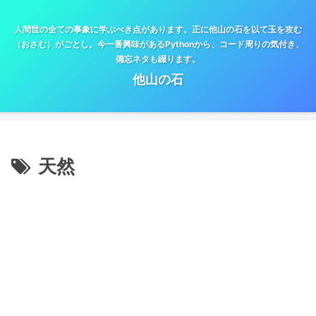
人間世の全ての事象に学ぶべき点があります。正に他山の石を以て玉を攻む
（おさむ）がごとし。今一番興味があるPythonから、コード周りの気付き、
備忘ネタも綴ります。
他山の石
天然