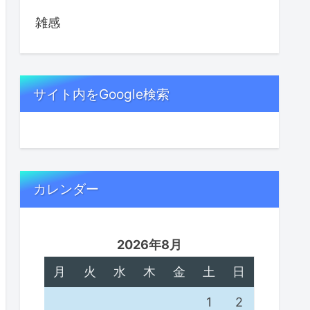
雑感
サイト内をGoogle検索
カレンダー
2026年8月
月
火
水
木
金
土
日
1
2