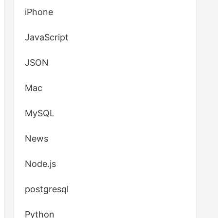
iPhone
JavaScript
JSON
Mac
MySQL
News
Node.js
postgresql
Python