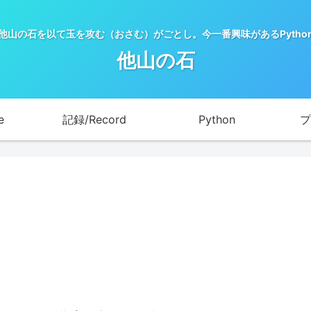
他山の石を以て玉を攻む（おさむ）がごとし。今一番興味があるPytho
他山の石
e
記録/Record
Python
プ