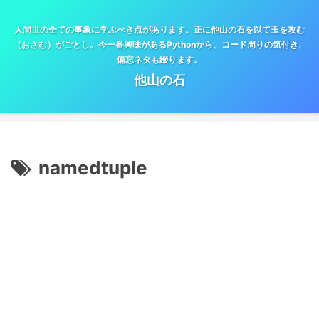
人間世の全ての事象に学ぶべき点があります。正に他山の石を以て玉を攻む
（おさむ）がごとし。今一番興味があるPythonから、コード周りの気付き、
備忘ネタも綴ります。
他山の石
namedtuple