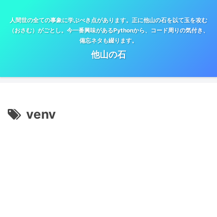
人間世の全ての事象に学ぶべき点があります。正に他山の石を以て玉を攻む
（おさむ）がごとし。今一番興味があるPythonから、コード周りの気付き、
備忘ネタも綴ります。
他山の石
venv