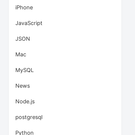
iPhone
JavaScript
JSON
Mac
MySQL
News
Node.js
postgresql
Python