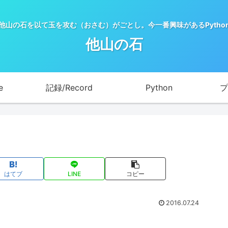
他山の石を以て玉を攻む（おさむ）がごとし。今一番興味があるPytho
他山の石
e
記録/Record
Python
プ
はてブ
LINE
コピー
2016.07.24