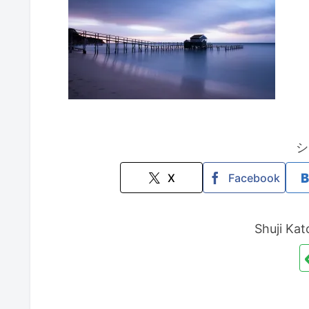
シ
X
Facebook
Shuji 