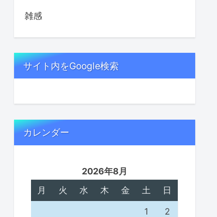
雑感
サイト内をGoogle検索
カレンダー
2026年8月
月
火
水
木
金
土
日
1
2