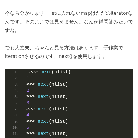
今なら分かります。listに入れないmapはただのiteratorな
んです。そのままでは見えません。なんか禅問答みたいで
すね。
でも大丈夫、ちゃんと見る方法はあります。手作業で
iterationさせるのです。next()を使用します。
>>>
next
(
nlist
)
1
>>>
next
(
nlist
)
2
>>>
next
(
nlist
)
3
>>>
next
(
nlist
)
4
>>>
next
(
nlist
)
5
>>>
next
(
nlist
)