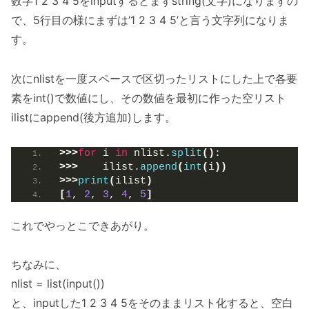
数字1 2 3 4 5をinputするとまずstring(文字)になりますの
で、5行目の様にまずは’1 2 3 4 5’と言う文字列になりま
す。
次にnlistを一度スペースで区切ったリストにした上で各要
素をint()で数値にし、その数値を最初に作った空リスト
ilistにappend(後方追加)します。
>>>
for
 i 
in
 nlist.
split
()
:
>>>
    ilist.
append
(
int
(
i
))
>>>
print
(
ilist
)
[
1
, 
2
, 
3
, 
4
, 
5
]
これでやっとこできあがり。
ちなみに、
nlist = list(input())
と、inputした1 2 3 4 5をそのままリスト化すると、空白