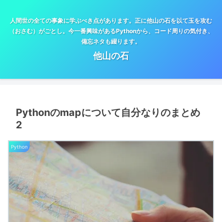
人間世の全ての事象に学ぶべき点があります。正に他山の石を以て玉を攻む
（おさむ）がごとし。今一番興味があるPythonから、コード周りの気付き、
備忘ネタも綴ります。
他山の石
Pythonのmapについて自分なりのまとめ
2
Python