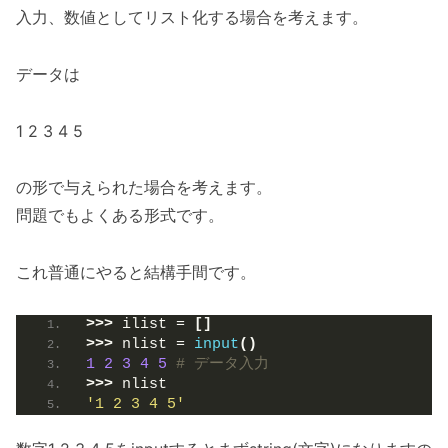
入力、数値としてリスト化する場合を考えます。
データは
1 2 3 4 5
の形で与えられた場合を考えます。
問題でもよくある形式です。
これ普通にやると結構手間です。
>>>
 ilist = 
[]
>>>
 nlist = 
input
()
1
2
3
4
5
# データ入力
>>>
 nlist
'1 2 3 4 5'