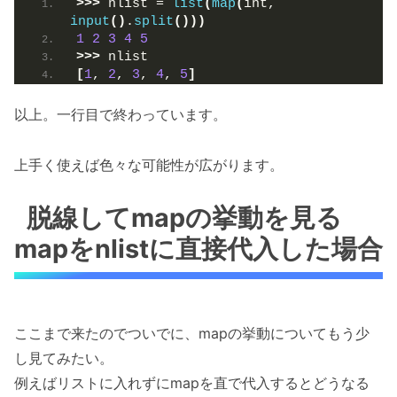
>>>
 nlist = 
list
(
map
(
int, 
input
()
.
split
()))
1
2
3
4
5
>>>
 nlist
[
1
, 
2
, 
3
, 
4
, 
5
]
以上。一行目で終わっています。
上手く使えば色々な可能性が広がります。
脱線してmapの挙動を見る
mapをnlistに直接代入した場合
ここまで来たのでついでに、mapの挙動についてもう少
し見てみたい。
例えばリストに入れずにmapを直で代入するとどうなる