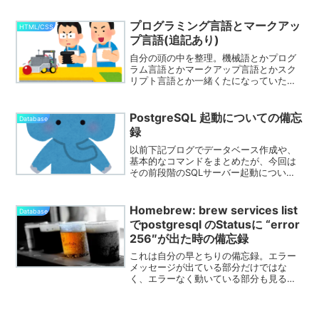
マ区切りのデータなら括弧の有無に関わ
らずtupleになる。この場合、str...
プログラミング言語とマークアッ
HTML/CSS
プ言語(追記あり)
自分の頭の中を整理。機械語とかプログ
ラム言語とかマークアップ言語とかスク
リプト言語とか一緒くたになっていたの
で、今の理解を整理。プログラミング言
語CPU(Central processing unit)に指示
を出してコンピュータを動かす際使...
PostgreSQL 起動についての備忘
Database
録
以前下記ブログでデータベース作成や、
基本的なコマンドをまとめたが、今回は
その前段階のSQLサーバー起動について
環境当方の環境はMac、OSはBIg Sur%
sw_versProductName:
macOSProductVersion: ...
Homebrew: brew services list
Database
でpostgresql のStatusに “error
256″が出た時の備忘録
これは自分の早とちりの備忘録。エラー
メッセージが出ている部分だけではな
く、エラーなく動いている部分も見る様
にしたい。環境当方の環境はMac、OSは
Big Surを使用。%
sw_versProductName: