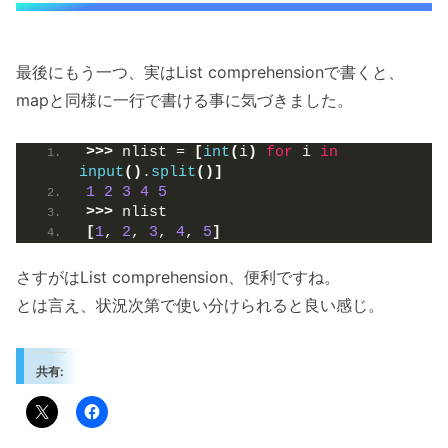
最後にもう一つ、実はList comprehensionで書くと、
mapと同様に一行で書ける事に気づきました。
>>>
 nlist = 
[
int
(
i
)
for
 i 
in
input
()
.
split
()]
1
2
3
4
5
>>>
 nlist
[
1
, 
2
, 
3
, 
4
, 
5
]
さすがはList comprehension、便利ですね。
とは言え、状況次第で使い分けられると良い感じ。
共有: