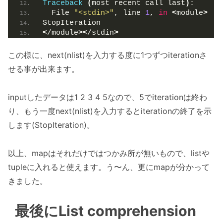
Traceback
(
most recent call last
)
:
  File 
"<stdin>"
, line 
1
, 
in
<
module
>
StopIteration
<
/module
><
/stdin
>
この様に、next(nlist)を入力する度に1つずつiterationさ
せる事が出来ます。
inputしたデータは1 2 3 4 5なので、5でiterationは終わ
り、もう一度next(nlist)を入力するとiterationの終了を示
します(StopIteration)。
以上、mapはそれだけではつかみ所が無いもので、listや
tupleに入れると使えます。う〜ん、更にmapが分かって
きました。
最後にList comprehension