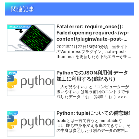
関連記事
Fatal error: require_once():
Trouble Shooting
Failed opening required~/wp-
content/plugins/auto-post-
thumbnail/auto-post-
2021年11月22日18時40分頃、当サイト
thumbnail.php on line 199が出
のWordpressプラグイン、auto-post-
thumbnailを更新したら下記エラーが出
た時の対応例
た。（home/~/wp-contentの間の~につ
いては無関係な情報なので省略。）
Warning...
PythonでのJSON利用例 データ
JSON
加工に利用する(追記あり)
「人が見やすい」と「コンピューターが
扱いやすい」は違う前回のエントリで作
成したデータ「rj」（以降「rj」）>>>
print(rj){ "consolidated_weather": [ {
"id": 6102397261709312,...
Python: tupleについての備忘録1
Python
tupleとは一言で言うとimmutableな
list。即ち中身を変える事のできない、そ
の中身は参照したり別のデータの材料に
するだけのデータ型。tupleの作り方カン