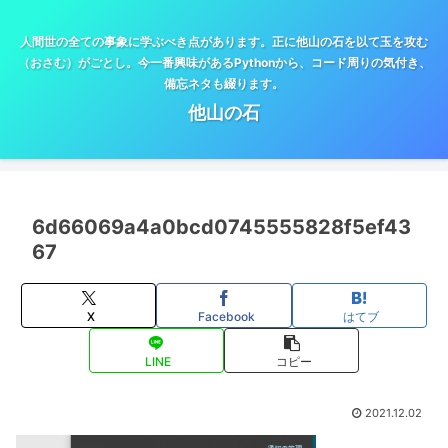
人間世の全ての事象に学ぶべき点があります。正に他山の石を以て玉を攻む
（おさむ）がごとし。今一番興味があるPythonから、コード周りの気付き、
備忘ネタも綴ります。
他山の石
6d66069a4a0bcd0745555828f5ef43
67
X
Facebook
はてブ
LINE
コピー
2021.12.02