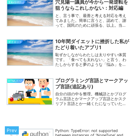
穴見陽一議員が今から一発逆転を
受動喫煙防止
狙うならこれしかない：対応編
と、言う事で、最善と考える対応を考え
てみました。簡単に言うと、認めて、謝
って、国民のために頑張る、以上。当た
り前の事しか書いていない気がします
が、そこは突っ込みすぎない方向で。対
応1：全面的に非を認め、長谷川氏に面と
10年間ダイエットに挫折した私が
ダイエット
向かって謝罪をする。騒ぎ...
たどり着いたアプリ1
恥ずかしながらわたしは太りやすい体質
です。「食べても太れない」と言う、わ
たしからすると夢のような「悩み」を持
つ人から見ると、「肉を付ける事ができ
てうらやましい！」だそうですが...わた
しの肉は肉でも贅肉なんです。そんなこ
プログラミング言語とマークアッ
HTML/CSS
と言われても単にディ...
プ言語(追記あり)
自分の頭の中を整理。機械語とかプログ
ラム言語とかマークアップ言語とかスク
リプト言語とか一緒くたになっていたの
で、今の理解を整理。プログラミング言
語CPU(Central processing unit)に指示
を出してコンピュータを動かす際使...
Python: TypeError: not supported
between instances of ‘NoneType’ and