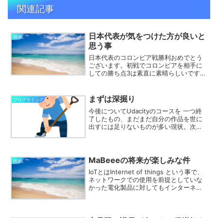
関連記事
日本代表が気をつけた方が良いと
雑感
思う事
日本代表のコロンビア戦勝利おめでとう
ございます。初戦でコロンビアを相手に
しての勝ち点3は素直に素晴らしいです。
ですがさすがに持ち上げ過ぎではないで
すか？みなさん冷静になりましょう。日
本は開始3分で10人で戦う事になってしま
まずは深掘り
プログラミング
ったコロンビアから...
今後についてUdacityのコースを 一つ終
了したもの、まだまだ自分の作品を世に
出すには足りないものが多い現状。次の
Nanodegreeに進みたいのも確かなのだ
が、一旦気を落ち着けて、一先ずPython
についてもう少しだけ深掘りする事に。
本...
MaBeeeの将来が楽しみな件
技術
IoTとはInternet of things という事で、
ネットワークでの使用を前提としていな
かった電化製品に対してもインターネッ
トを繋げてコントロールしちゃおう、と
いう概念だそうで。PCや携帯は元々ネッ
トワークでの操作を前提としており、...