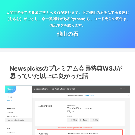
人間世の全ての事象に学ぶべき点があります。正に他山の石を以て玉を攻む
（おさむ）がごとし。今一番興味があるPythonから、コード周りの気付き、
備忘ネタも綴ります。
他山の石
Newspicksのプレミアム会員特典WSJが
思っていた以上に良かった話
News