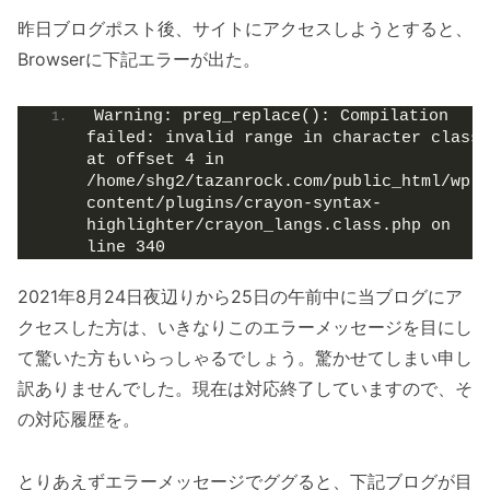
昨日ブログポスト後、サイトにアクセスしようとすると、
Browserに下記エラーが出た。
Warning: preg_replace(): Compilation 
failed: invalid range in character class 
at offset 4 in 
/home/shg2/tazanrock.com/public_html/wp-
content/plugins/crayon-syntax-
highlighter/crayon_langs.class.php on 
line 340
2021年8月24日夜辺りから25日の午前中に当ブログにア
クセスした方は、いきなりこのエラーメッセージを目にし
て驚いた方もいらっしゃるでしょう。驚かせてしまい申し
訳ありませんでした。現在は対応終了していますので、そ
の対応履歴を。
とりあえずエラーメッセージでググると、下記ブログが目