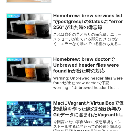
発揮するブログ用エディタだそうで。そ
んなに便利なら、と早速調...
Homebrew: brew services list
Database
でpostgresql のStatusに “error
256″が出た時の備忘録
これは自分の早とちりの備忘録。エラー
メッセージが出ている部分だけではな
く、エラーなく動いている部分も見る様
にしたい。環境当方の環境はMac、OSは
Big Surを使用。%
sw_versProductName:
Homebrew: brew doctorで
Homebrew
macOSProductVe...
Unbrewed header files were
found inが出た時の対応
Warning: Unbrewed header files were
foundが出たbrew doctorで下記
worning、"Unbrewed header files
were found"が出た。% brew
doctorPle...
MacにVagrantとVirtualBoxで仮
Vagrant
想環境を作った際の記録(所与の
Gitデータに含まれたVagrantfile
での構築2019/11/18修正＆追記)
今回言いたい事自Macに仮想環境をイン
ストールするに当たっての経緯と簡単な