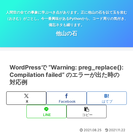
人間世の全ての事象に学ぶべき点があります。正に他山の石を以て玉を攻む
（おさむ）がごとし。今一番興味があるPythonから、コード周りの気付き、
備忘ネタも綴ります。
他山の石
WordPressで “Warning: preg_replace():
Compilation failed” のエラーが出た時の
対応例
X
Facebook
はてブ
LINE
コピー
2021.08.25
2021.11.22