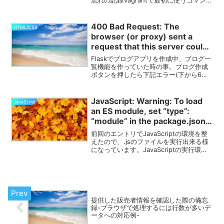
流れの記録Vagrantで最初に使うコマンド
について(削除して別エントリに分
岐:2019/11/2)という事で、発端から。当
然ながらここから始まります。Macで仮
400 Bad Request: The
HTML/CSS
想環...
browser (or proxy) sent a
request that this server could
not understand.が出た時の対応
Flaskでブログアプリを作成中、ブログ一
例
覧機能を作っていた時の事。ブログ作成
ボタンを押したら下記エラー(下から6行
を引用)をブラウザが吐き出してそこから
進まない。 File "/＊＊＊＊＊＊＊
＊/application/flask_blo...
JavaScript: Warning: To load
JavaScript
an ES module, set “type”:
“module” in the package.json
or use the .mjs extension. への
前回のエントリでJavaScriptの環境を整
対応(備忘録)
えたので、.jsのファイルを実行出来る様
になっています。JavaScriptの実行環境
を整理した時の備忘録1ファイルでの処理
は出来る様になったが、そもそもの目的
は複数ファイルに跨がったプログラム...
提供した販売者情報を確認した際の備忘
録-ブラウザで処理するには行数が多いデ
ータへの対応例-