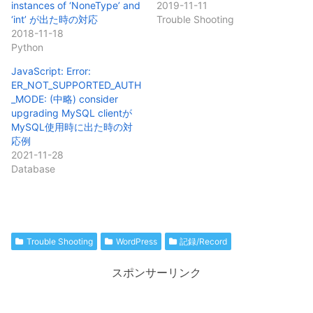
instances of ‘NoneType’ and
2019-11-11
‘int’ が出た時の対応
Trouble Shooting
2018-11-18
Python
JavaScript: Error:
ER_NOT_SUPPORTED_AUTH
_MODE: (中略) consider
upgrading MySQL clientが
MySQL使用時に出た時の対
応例
2021-11-28
Database
Trouble Shooting
WordPress
記録/Record
スポンサーリンク