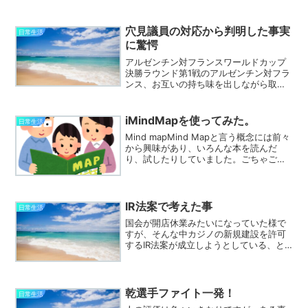
ころではProgate、PaizaやHackerrank、
checki-o等あります。このサービスの範
囲は広く、説明を読みながら一つ...
穴見議員の対応から判明した事実
日常生活
に驚愕
アルゼンチン対フランスワールドカップ
決勝ラウンド第1戦のアルゼンチン対フラ
ンス、お互いの持ち味を出しながら取っ
て取られる展開で見ている方はとても楽
しめました。両チームに感謝です。そし
てフランス8強入りおめでとうございま
iMindMapを使ってみた。
日常生活
す。感じたメッシの孤立...
Mind mapMind Mapと言う概念には前々
から興味があり、いろんな本を読んだ
り、試したりしていました。ごちゃごち
ゃしている頭の中を整理する時に使い勝
手が良い方法であり、書いていくのが楽
しくなってくるものだ、と言うのが大方
の意見の様で...
IR法案で考えた事
日常生活
国会が開店休業みたいになっていた様で
すが、そんな中カジノの新規建設を許可
するIR法案が成立しようとしている、と
聞いて青天の霹靂的にびっくりです。自
民党が推し進めているとは聞いていまし
たが、まだまだ問題は山積みでそんなに
簡単には出来ないとばか...
乾選手ファイト一発！
日常生活