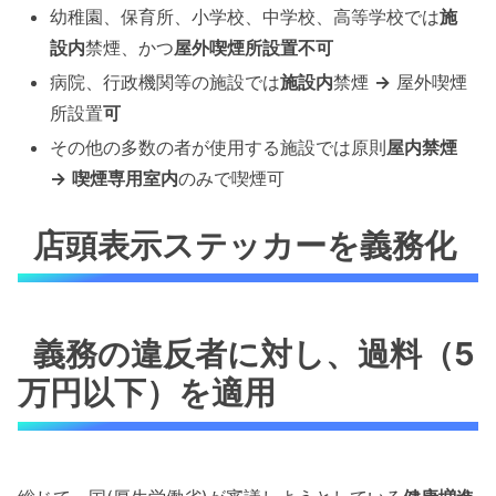
幼稚園、保育所、小学校、中学校、高等学校では
施
設内
禁煙、かつ
屋外喫煙所設置不可
病院、行政機関等の施設では
施設内
禁煙
→
屋外喫煙
所設置
可
その他の多数の者が使用する施設では原則
屋内禁煙
→
喫煙専用室内
のみで喫煙可
店頭表示ステッカーを義務化
義務の違反者に対し、過料（5
万円以下）を適用