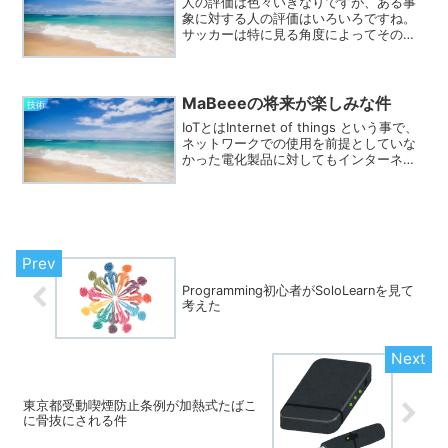
人の評価は色々いきなりですが、ある事
象に対する人の評価はいろいろですね。
サッカーは特に見る角度によってその差
が激しいスポーツと感じます。乾選手私
が応援している乾選手も賛否両論です。
ご本人がかなり謙虚な方なので、謙虚な
反省の弁を口にされるので...
MaBeeeの将来が楽しみな件
技術
IoTとはInternet of things という事で、
ネットワークでの使用を前提としていな
かった電化製品に対してもインターネッ
トを繋げてコントロールしちゃおう、と
いう概念だそうで。PCや携帯は元々ネッ
トワークでの操作を前提としており、...
Programming初心者がSoloLearnを見て
考えた
東京都受動喫煙防止条例が加熱式たばこ
に骨抜にされる件