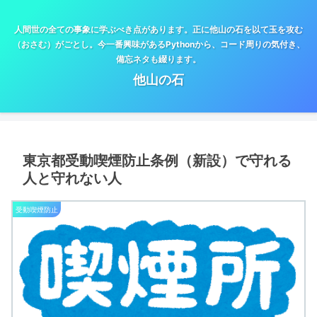
人間世の全ての事象に学ぶべき点があります。正に他山の石を以て玉を攻む
（おさむ）がごとし。今一番興味があるPythonから、コード周りの気付き、
備忘ネタも綴ります。
他山の石
東京都受動喫煙防止条例（新設）で守れる
人と守れない人
受動喫煙防止