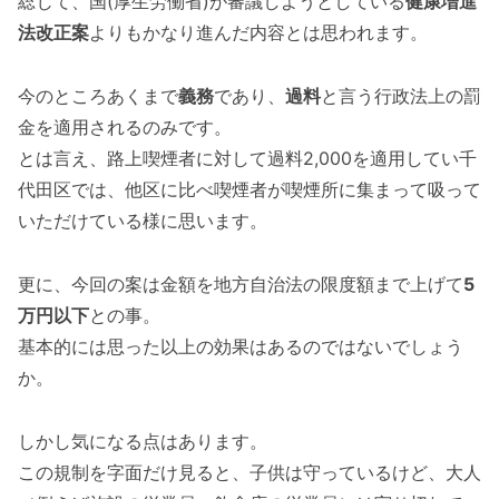
総じて、国(厚生労働省)が審議しようとしている
健康増進
法改正案
よりもかなり進んだ内容とは思われます。
今のところあくまで
義務
であり、
過料
と言う行政法上の罰
金を適用されるのみです。
とは言え、路上喫煙者に対して過料2,000を適用してい千
代田区では、他区に比べ喫煙者が喫煙所に集まって吸って
いただけている様に思います。
更に、今回の案は金額を地方自治法の限度額まで上げて
5
万円以下
との事。
基本的には思った以上の効果はあるのではないでしょう
か。
しかし気になる点はあります。
この規制を字面だけ見ると、子供は守っているけど、大人